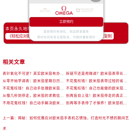
赞一下
去提问
立即预约
本页永久地址：
提前预约免排队，到店即享服务
一键复制
预约时间有变无需取消，可随时重新预约
相关文章
表针氧化不可逆？其实欧米茄有办法回春
拆链节还是用微调？欧米茄表带长度调整全解析
从零开始学调表：欧米茄星期日历型详细操作演示
不花冤枉钱！欧米茄表带过短的省钱处理方式
不花冤枉钱！自己动手处理欧米茄轻微表壳伤
不花冤枉钱！自己也能做的欧米茄机芯防锈小妙招
从慢几秒到停走，欧米茄的求救信号你读懂了吗？
别再盲目上弦！欧米茄停走的真正原因在这里
不用花冤枉钱！自己动手解决欧米茄走时不准
别再等手表停了才保养！欧米茄机芯的寿命秘密曝光
上一篇：
揭秘：如何优雅应对欧米茄手表机芯锈蚀，打造时光不锈的腕间艺
术