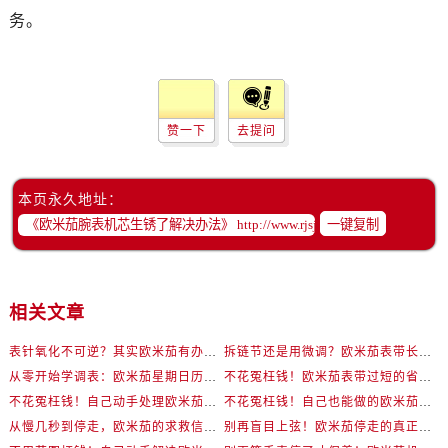
务。
赞一下
去提问
本页永久地址：
一键复制
相关文章
表针氧化不可逆？其实欧米茄有办法回春
拆链节还是用微调？欧米茄表带长度调整全解析
从零开始学调表：欧米茄星期日历型详细操作演示
不花冤枉钱！欧米茄表带过短的省钱处理方式
不花冤枉钱！自己动手处理欧米茄轻微表壳伤
不花冤枉钱！自己也能做的欧米茄机芯防锈小妙招
从慢几秒到停走，欧米茄的求救信号你读懂了吗？
别再盲目上弦！欧米茄停走的真正原因在这里